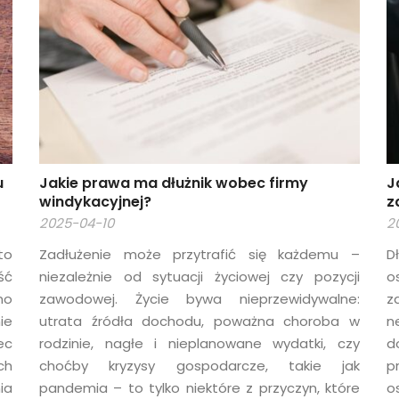
u
Jakie prawa ma dłużnik wobec firmy
J
windykacyjnej?
z
2025-04-10
2
to
Zadłużenie może przytrafić się każdemu –
D
ść
niezależnie od sytuacji życiowej czy pozycji
o
no
zawodowej. Życie bywa nieprzewidywalne:
z
ie
utrata źródła dochodu, poważna choroba w
n
ec
rodzinie, nagłe i nieplanowane wydatki, czy
d
ch
choćby kryzysy gospodarcze, takie jak
p
ia
pandemia – to tylko niektóre z przyczyn, które
o