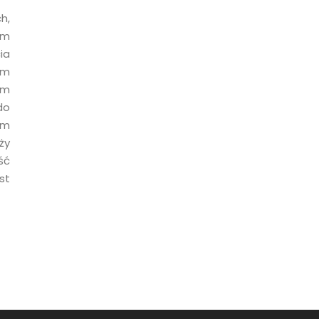
h,
em
ia
em
ym
do
em
ży
ść
st