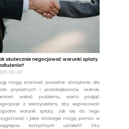
ak skutecznie negocjować warunki spłaty
adłużenia?
025-03-20
ługi mogą stanowić poważne obciążenie dla
sób prywatnych i przedsiębiorstw. Jednak,
amiast unikać problemu, warto podjąć
egocjacje z wierzycielami, aby wypracować
ogodne warunki spłaty. Jak się do tego
rzygotować i jakie strategie mogą pomóc w
siągnięciu korzystnych ustaleń? Oto