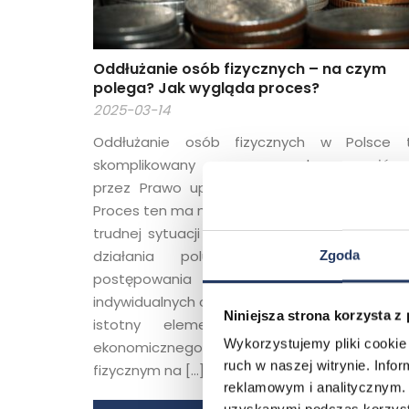
Oddłużanie osób fizycznych – na czym
polega? Jak wygląda proces?
2025-03-14
Oddłużanie osób fizycznych w Polsce 
skomplikowany proces, regulowany główn
przez Prawo upadłościowe i Prawo bankow
Proces ten ma na celu pomóc dłużnikom wyjść
trudnej sytuacji finansowej i obejmuje zarów
działania polubowne, jak i formal
Zgoda
postępowania sądowe, zależnie 
indywidualnych okoliczności. Oddłużanie stano
Niniejsza strona korzysta z
istotny element systemu prawnego
Wykorzystujemy pliki cookie 
ekonomicznego, który pozwala osob
ruch w naszej witrynie. Inf
fizycznym na […]
reklamowym i analitycznym. 