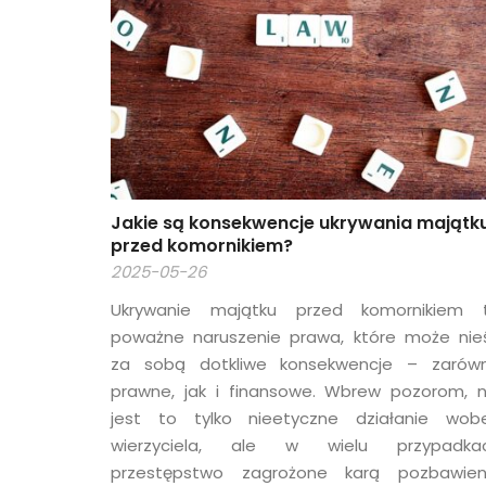
Jakie są konsekwencje ukrywania majątk
przed komornikiem?
2025-05-26
Ukrywanie majątku przed komornikiem 
poważne naruszenie prawa, które może nie
za sobą dotkliwe konsekwencje – zarów
prawne, jak i finansowe. Wbrew pozorom, n
jest to tylko nieetyczne działanie wob
wierzyciela, ale w wielu przypadka
przestępstwo zagrożone karą pozbawien