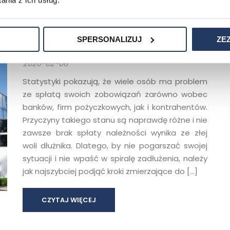
nia z ich usług.
CZYTAJ WIĘCEJ
Kancelaria antywindykacyjna, czyli
SPERSONALIZUJ
ZE
specjalista w oddłużaniu
2020-02-06
Statystyki pokazują, że wiele osób ma problem
ze spłatą swoich zobowiązań zarówno wobec
banków, firm pożyczkowych, jak i kontrahentów.
Przyczyny takiego stanu są naprawdę różne i nie
zawsze brak spłaty należności wynika ze złej
woli dłużnika. Dlatego, by nie pogarszać swojej
sytuacji i nie wpaść w spiralę zadłużenia, należy
jak najszybciej podjąć kroki zmierzające do […]
CZYTAJ WIĘCEJ