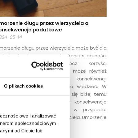
morzenie długu przez wierzyciela a
onsekwencje podatkowe
024-05-14
morzenie długu przez wierzyciela może być dla
łużnika ulgą i szansą na odzyskanie stabilności
inansowej. Jednak, oprócz korzyści
inansowych, umorzenie długu może również
rowadzić do pewnych konsekwencji
odatkowych, o których warto wiedzieć. W
O plikach cookies
zisiejszym artykule przyjrzymy się bliżej temu
agadnieniu i omówimy, jakie konsekwencje
odatkowe mogą wystąpić w przypadku
ołecznościowe i analizować
wolenenia z długu przez wierzyciela. Umorzenie
artnerom społecznościowym,
]
anymi od Ciebie lub