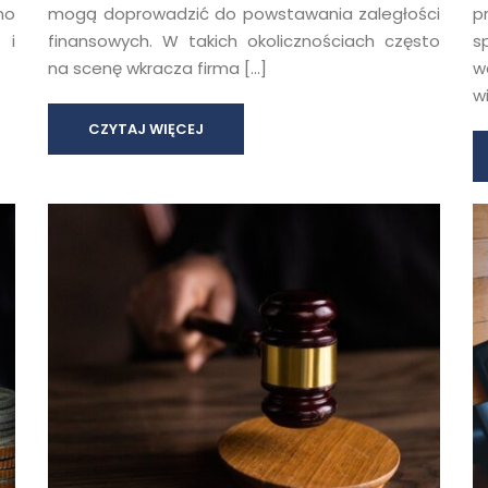
no
mogą doprowadzić do powstawania zaległości
p
 i
finansowych. W takich okolicznościach często
s
na scenę wkracza firma […]
w
w
CZYTAJ WIĘCEJ