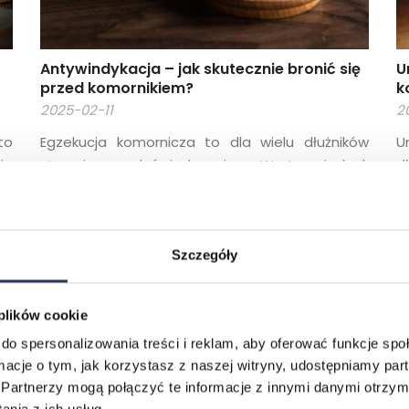
Antywindykacja – jak skutecznie bronić się
U
przed komornikiem?
k
2025-02-11
2
to
Egzekucja komornicza to dla wielu dłużników
U
ie
stresujące doświadczenie. Warto jednak
d
e.
pamiętać, że istnieją legalne sposoby na
f
 z
ochronę swojego majątku i ograniczenie
f
no
negatywnych skutków działań komornika. W
p
ne
niniejszym artykule przedstawiamy skuteczne
p
Szczegóły
od
metody obrony, zgodne z aktualnymi
d
wi
przepisami prawa. Rola komornika – co warto
z
 plików cookie
 i
wiedzieć? Zgodnie z art. 804 Kodeksu
p
do spersonalizowania treści i reklam, aby oferować funkcje sp
om
postępowania cywilnego (KPC), komornik nie
z
ormacje o tym, jak korzystasz z naszej witryny, udostępniamy p
ma prawa […]
[…
Partnerzy mogą połączyć te informacje z innymi danymi otrzym