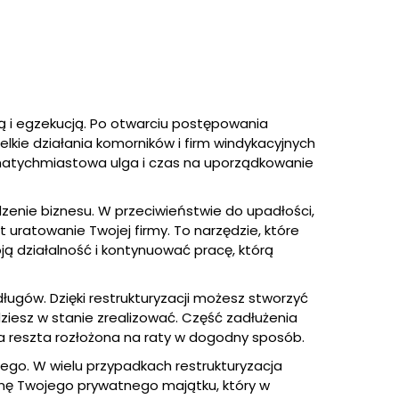
ą i egzekucją. Po otwarciu postępowania
lkie działania komorników i firm windykacyjnych
natychmiastowa ulga i czas na uporządkowanie
enie biznesu. W przeciwieństwie do upadłości,
st uratowanie Twojej firmy. To narzędzie, które
ą działalność i kontynuować pracę, którą
długów. Dzięki restrukturyzacji możesz stworzyć
dziesz w stanie zrealizować. Część zadłużenia
 reszta rozłożona na raty w dogodny sposób.
ego. W wielu przypadkach restrukturyzacja
nę Twojego prywatnego majątku, który w