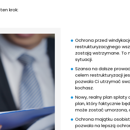
ten krok:
Ochrona przed windykacj
restrukturyzacyjnego wsze
zostają wstrzymane. To 
sytuacji.
Szansa na dalsze prowadz
celem restrukturyzacji je
pozwala Ci utrzymać swoj
kochasz.
Nowy, realny plan spłaty 
plan, który faktycznie bę
może zostać umorzona, a
Ochrona majątku osobist
pozwala na lepszą ochro