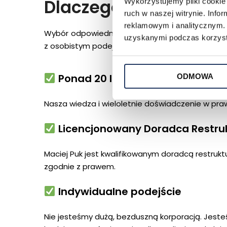
Dlaczego warto wybra
Wykorzystujemy pliki cookie 
ruch w naszej witrynie. Inf
reklamowym i analitycznym. 
Wybór odpowiedniego partnera do przeprowadzen
uzyskanymi podczas korzysta
z osobistym podejściem, aby zapewnić Ci najlep
Ponad 20 lat doświadczenia
ODMOWA
Nasza wiedza i wieloletnie doświadczenie w praw
Licencjonowany Doradca Restru
Maciej Puk jest kwalifikowanym doradcą restruk
zgodnie z prawem.
Indywidualne podejście
Nie jesteśmy dużą, bezduszną korporacją. Jesteś