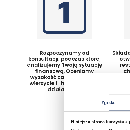
Rozpoczynamy od
Skład
konsultacji, podczas której
otw
analizujemy Twoją sytuację
res
finansową. Oceniamy
ch
wysokość zadłużenia, typ
uzysk
wierzycieli i historię Twojej
ochro
działalności.
komor
Zgoda
Niniejsza strona korzysta z