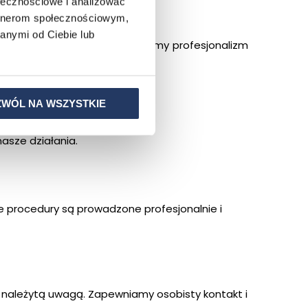
rukturyzacji?
ołecznościowe i analizować
artnerom społecznościowym,
anymi od Ciebie lub
kcesu. W Kancelarii Puk łączymy profesjonalizm
ZWÓL NA WSZYSTKIE
asze działania.
e procedury są prowadzone profesjonalnie i
 z należytą uwagą. Zapewniamy osobisty kontakt i