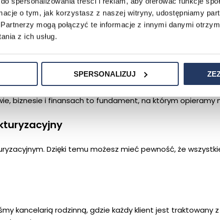
ć naszą kancelarię do rest
do spersonalizowania treści i reklam, aby oferować funkcje sp
ormacje o tym, jak korzystasz z naszej witryny, udostępniamy p
Partnerzy mogą połączyć te informacje z innymi danymi otrzym
ia restrukturyzacji ma kluczowe znaczenie dla Twojego su
nia z ich usług.
sze możliwe wsparcie.
SPERSONALIZUJ
ZE
ie, biznesie i finansach to fundament, na którym opieramy n
kturyzacyjny
turyzacyjnym. Dzięki temu możesz mieć pewność, że wszystki
my kancelarią rodzinną, gdzie każdy klient jest traktowany