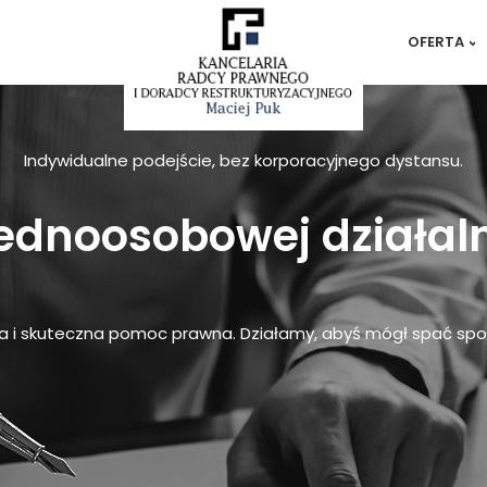
OFERTA
Restruktu
Upadłoś
Antywind
egzekucy
Indywidualne podejście, bez korporacyjnego dystansu.
Antywind
(oddłuża
Antywind
jednoosobowej działal
Kredyty 
Pozew o 
Prawo ro
Alimenty
Prawo s
a i skuteczna pomoc prawna. Działamy, abyś mógł spać spok
Podział m
Prawo sp