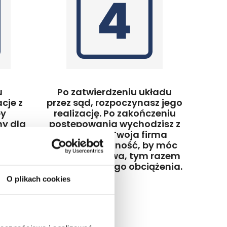
u
Po zatwierdzeniu układu
cje z
przez sąd, rozpoczynasz jego
by
realizację. Po zakończeniu
y dla
postępowania wychodzisz z
że on
kryzysu, a Twoja firma
długu
zyskuje stabilność, by móc
nawet
zacząć od nowa, tym razem
i
bez finansowego obciążenia.
O plikach cookies