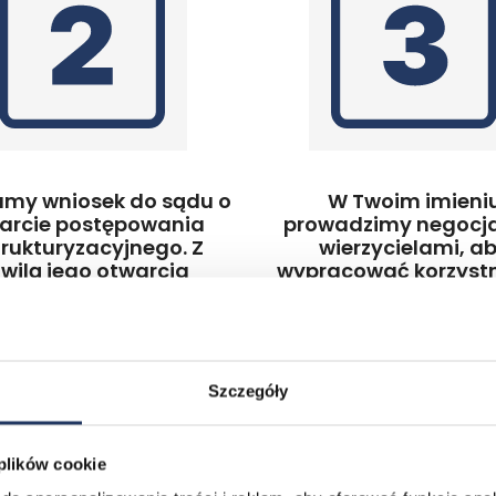
amy wniosek do sądu o
W Twoim imieni
arcie postępowania
prowadzimy negocja
trukturyzacyjnego. Z
wierzycielami, a
wilą jego otwarcia
wypracować korzystn
ujesz natychmiastową
wszystkich układ. Mo
nę przed działaniami
zakładać rozłożenie 
ników i windykatorów.
na dogodne raty, a 
umorzenie częśc
zobowiązań.
Szczegóły
 plików cookie