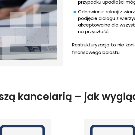
przypadku upadłości móg
Odnowienie relacji z wierz
podjęcie dialogu z wierzy
akceptowalne dla wszyst
na przyszłość.
Restrukturyzacja to nie ko
finansowego balastu.
zą kancelarią – jak wyglą