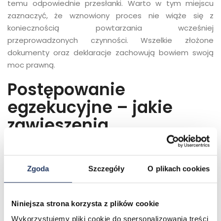
temu odpowiednie przesłanki. Warto w tym miejscu
zaznaczyć, że wznowiony proces nie wiąże się z
koniecznością powtarzania wcześniej
przeprowadzonych czynności. Wszelkie złożone
dokumenty oraz deklaracje zachowują bowiem swoją
moc prawną.
Postępowanie
egzekucyjne – jakie
zawieszenia
wyróżniamy?
Zgoda
Szczegóły
O plikach cookies
Zgodnie z obowiązującym prawem, postępowanie
egzekucyjne może zostać wstrzymane między innymi
Niniejsza strona korzysta z plików cookie
na wniosek dłużnika. Nazywamy to wówczas
Wykorzystujemy pliki cookie do spersonalizowania treści