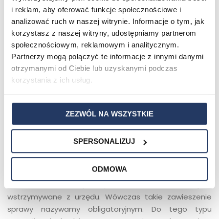
fakultatywnym zawieszeniem egzekucji. Na każdym
i reklam, aby oferować funkcje społecznościowe i
etapie prowadzonej sprawy dłużnik może wnieść o
analizować ruch w naszej witrynie. Informacje o tym, jak
zawieszenie postępowania, jednak powinien on
korzystasz z naszej witryny, udostępniamy partnerom
wówczas wykazać odpowiednie uzasadnienie lub
społecznościowym, reklamowym i analitycznym.
wskazać właściwe przesłanki prawne, które umożliwią
Partnerzy mogą połączyć te informacje z innymi danymi
przychylenie się do złożonego wniosku. Może być to na
otrzymanymi od Ciebie lub uzyskanymi podczas
przykład porozumienie z wierzycielem lub wniesienie
korzystania z ich usług.
gwarancji spłaty zadłużenia. W ramach fakultatywnego
zawieszenia egzekucji prowadzone postępowanie
może być również wstrzymane na wniosek wierzyciela.
ZEZWÓL NA WSZYSTKIE
Do takich sytuacji dochodzi przede wszystkim na skutek
zawarcia ugody z dłużnikiem. Warto zaznaczyć, że
SPERSONALIZUJ
wierzyciel może wnieść o zawieszenie postępowania
bez żadnych konkretnych uzasadnień.
ODMOWA
Zdarza się, że postępowanie komornicze jest
wstrzymywane z urzędu. Wówczas takie zawieszenie
sprawy nazywamy obligatoryjnym. Do tego typu