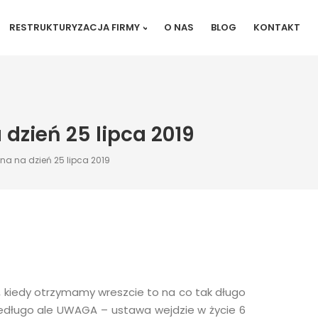
RESTRUKTURYZACJA FIRMY
O NAS
BLOG
KONTAKT
ryzacja firmy
Restrukturyzacja
gospodarstwa rolnego
ć konsumencka
ykacja
jna
Restrukturyzacja spółek
ykacja
zień 25 lipca 2019
nie)
ykacja sądowa
Restrukturyzacja
jednoosobowej
działalności gospodarczej
frankowe
rozwód – Poznań
a na dzień 25 lipca 2019
dzinne
 Poznań
padkowe
ajątku
ółek
, kiedy otrzymamy wreszcie to na co tak długo
iedługo ale UWAGA – ustawa wejdzie w życie 6