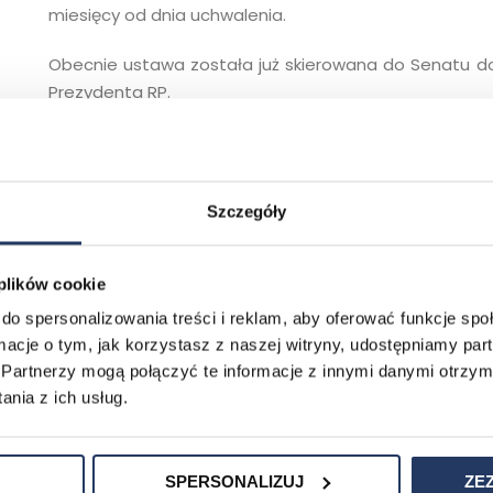
miesięcy od dnia uchwalenia.
Obecnie ustawa została już skierowana do Senatu do
Prezydenta RP.
W dniu 16 lipca Komisja przedstawiła sprawozdanie z p
W dniu 18 lipca na posiedzeniu Sejmu odbyło się drugie
W dniu 19 lipca na posiedzeniu Sejmu odbyło się tr
ustawy Prawo upadłościowe, została uchwalona i prze
Szczegóły
O każdej zmianie sytuacji będę informować na podstron
 plików cookie
do spersonalizowania treści i reklam, aby oferować funkcje sp
ormacje o tym, jak korzystasz z naszej witryny, udostępniamy p
Partnerzy mogą połączyć te informacje z innymi danymi otrzym
nia z ich usług.
SPERSONALIZUJ
ZE