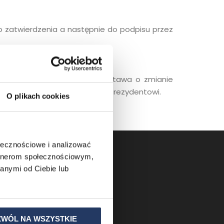
 zatwierdzenia a następnie do podpisu przez
rac podkomisji.
 czytanie.
zecie czytanie. W tym dniu ustawa o zmianie
kazana Marszałkowi Senatu i Prezydentowi.
O plikach cookies
ie „aktualności”.
ołecznościowe i analizować
artnerom społecznościowym,
anymi od Ciebie lub
ZWÓL NA WSZYSTKIE