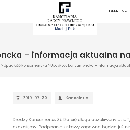
OFERTA
Restruktu
Upadłoś
Antywind
egzekucy
Antywind
cka – informacja aktualna na d
(oddłuża
Antywind
Kredyty 
Pozew o 
g
>
Upadłość konsumencka
>
Upadłość konsumencka – informacja aktualn
Prawo ro
Alimenty
Prawo s
Podział m
2019-07-30
Kancelaria
Prawo sp
Drodzy Konsumenci. Zbliża się długo oczekiwany dzień
czekaliśmy. Podpisanie ustawy zapewne będzie już n